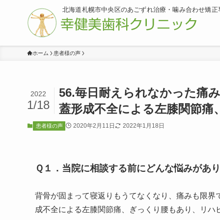
北海道札幌市中央区のあごずれ治療・噛み合わせ矯正
ホーム
患者様の声
56.毎日耐えられなかった
2022
1/18
蓋形成不全による左膝関節痛
2020年2月11日
2022年1月18日
患者様の声
Ｑ１．当院に相談する前にどんな悩みがあ
背骨が固まって寝返りもうてなくなり、痛みも限界
成不全による左膝関節痛、ぎっくり腰もあり、リハ