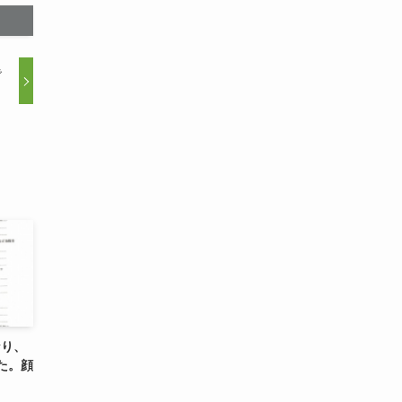
で
なり、
た。顔