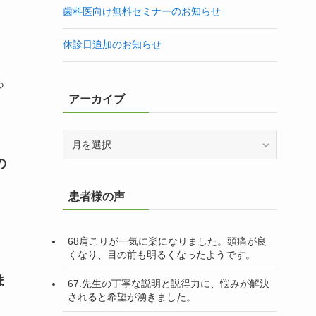
歯科医向け無料セミナーのお知らせ
休診日追加のお知らせ
っ
アーカイブ
ア
ー
カ
の
イ
ブ
患者様の声
68肩こりが一気に楽になりました。頭痛が良
くなり、目の前も明るくなったようです。
ま
67.先生の丁寧な説明と説得力に、悩みが解決
されると希望が湧きました。